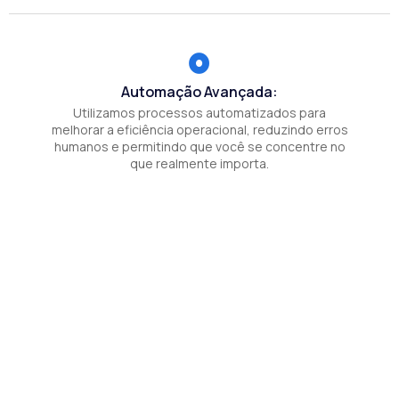
Automação Avançada:
Utilizamos processos automatizados para
melhorar a eficiência operacional, reduzindo erros
humanos e permitindo que você se concentre no
que realmente importa.
Integração simples:
Nossas soluções são compatíveis com múltiplas
plataformas e aplicações, facilitando a integração
ao seu ecossistema tecnológico existente.