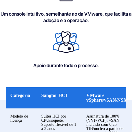
Um console intuitivo, semelhante ao da VMware, que facilita a
adoção e a operação.
Apoio durante todo o processo.
Categoria
Sangfor HCI
VMware
vSphere/vSAN/NSX
Modelo de
Suítes HCI por
Assinatura de 100%
licença
CPU/soquete.
(VVF/VCF). vSAN
Suporte flexível de 1
incluído com 0,25
a 3 anos.
TiB/núcleo a partir de