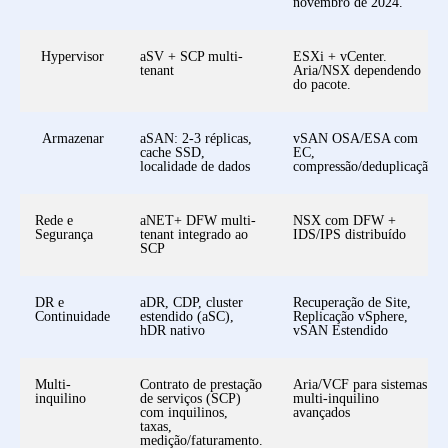
novembro de 2024.
Hypervisor
aSV + SCP multi-
ESXi + vCenter.
tenant
Aria/NSX dependendo
do pacote.
Armazenar
aSAN: 2-3 réplicas,
vSAN OSA/ESA com
cache SSD,
EC,
localidade de dados
compressão/deduplicação
Rede e
aNET+ DFW multi-
NSX com DFW +
Segurança
tenant integrado ao
IDS/IPS distribuído
SCP
DR e
aDR, CDP, cluster
Recuperação de Site,
Continuidade
estendido (aSC),
Replicação vSphere,
hDR nativo
vSAN Estendido
Multi-
Contrato de prestação
Aria/VCF para sistemas
inquilino
de serviços (SCP)
multi-inquilino
com inquilinos,
avançados
taxas,
medição/faturamento.