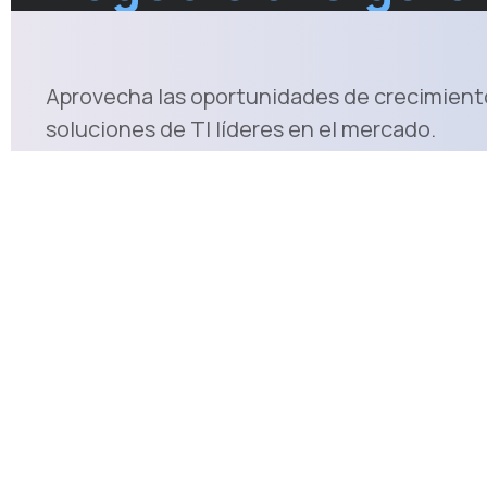
Aprovecha las oportunidades de crecimient
soluciones de TI líderes en el mercado.
Tus beneficios:
Soporte técnico dedicado:
Acceso a s
Descuentos exclusivos y márgenes
Recursos d
de beneficio atractivos:
Estrategias
Formación Continua y Certificación:
¿Qué pasa después?