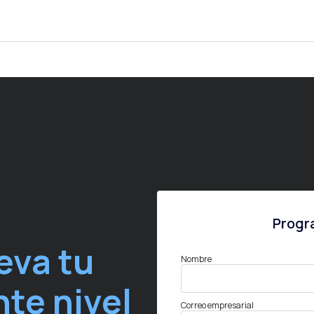
Progr
eva tu
Nombre
nte nivel
Correo empresarial