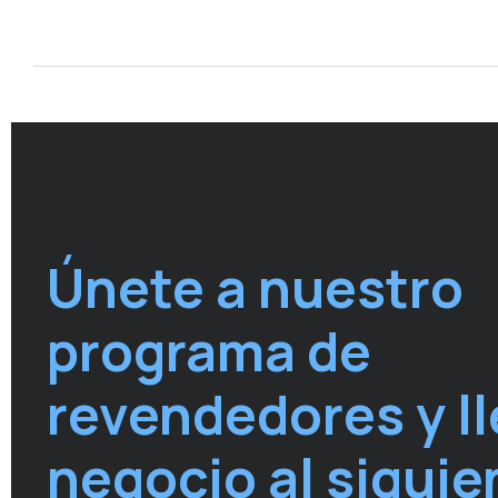
Únete a nuestro
programa de
revendedores y ll
negocio al siguie