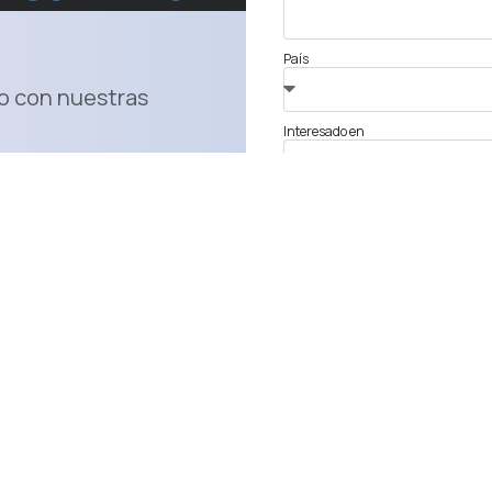
País
o con nuestras
Interesado en
¿Con qué podemos ayudarle?
oluciones innovadoras:
e marketing y ventas:
 de co-marketing: